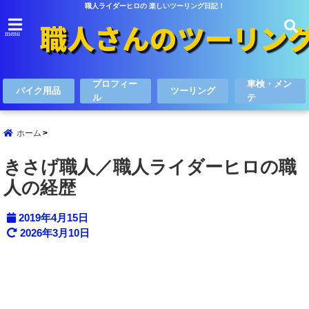
職人ライダーヒロの 楽しいツーリング日記！
menu
プロフィー
車検・メン
バイク用品
ツーリング
ル
テ
ホーム
きさげ職人／職人ライダーヒロの職
人の経歴
2019年4月15日
2026年3月10日