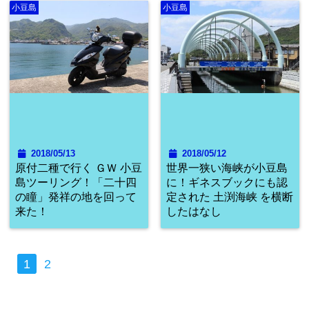
小豆島
小豆島
2018/05/13
2018/05/12
原付二種で行く ＧＷ 小豆
世界一狭い海峡が小豆島
島ツーリング！「二十四
に！ギネスブックにも認
の瞳」発祥の地を回って
定された 土渕海峡 を横断
来た！
したはなし
1
2