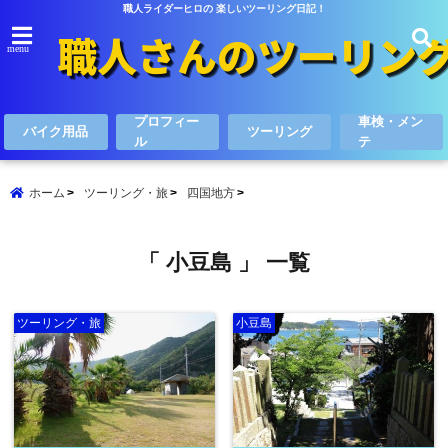
職人ライダーヒロの 楽しいツーリング日記！
menu
プロフィー
車検・メン
バイク用品
ツーリング
ル
テ
ホーム
ツーリング・旅
四国地方
「 小豆島 」 一覧
ツーリング・旅
小豆島