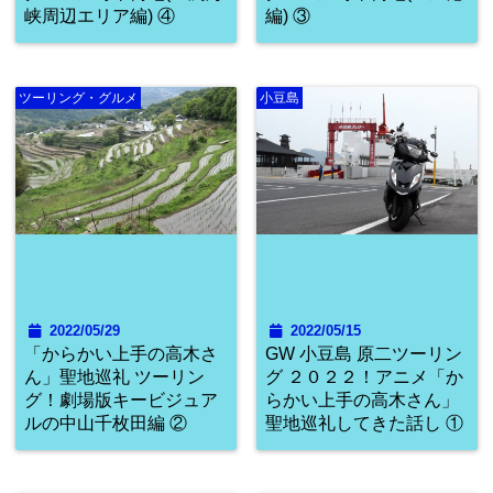
峡周辺エリア編) ④
編) ③
ツーリング・グルメ
小豆島
2022/05/29
2022/05/15
「からかい上手の高木さ
GW 小豆島 原二ツーリン
ん」聖地巡礼 ツーリン
グ ２０２２！アニメ「か
グ！劇場版キービジュア
らかい上手の高木さん」
ルの中山千枚田編 ②
聖地巡礼してきた話し ①