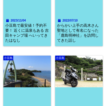
2023/11/04
2022/07/10
小豆島で最安値！予約不
からかい上手の高木さん
要！ 近くに温泉もある 吉
聖地として有名になった
田キャンプ場 へいってき
「鹿島明神社」を訪問し
たはなし
てきた話し
小豆島
小豆島