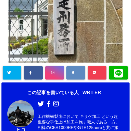
この記事を書いている人 -
WRITER
-
工作機械製造において キサゲ加工 という超
重要な手仕上げ加工を施す職人である一方。
相棒のCBR1000RRやGTR125aeroと共に旅
ヒロ