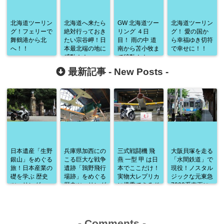
北海道ツーリン
北海道へ来たら
GW 北海道ツー
北海道ツーリン
グ！フェリーで
絶対行っておき
リング ４日
グ！ 愛の国か
舞鶴港から北
たい宗谷岬！日
目！ 雨の中 道
ら幸福ゆき切符
へ！！
本最北端の地に
南から苫小牧ま
で幸せに！！
感動！！
で移動！！
最新記事 -
New Posts
-
日本遺産「生野
兵庫県加西にの
三式戦闘機 飛
大阪貝塚を走る
銀山」をめぐる
こる巨大な戦争
燕 一型 甲 は日
「水間鉄道」で
旅！日本産業の
遺跡「鶉野飛行
本でここだけ！
現役！ノスタル
礎を学ぶ 歴史
場跡」をめぐる
実物大レプリカ
ジックな元東急
ツーリング
歴史ツーリング
に搭乗できるド
7000系車両に
の旅
レミコレクショ
ゆられて
ンミュージアム
-
Comments
-