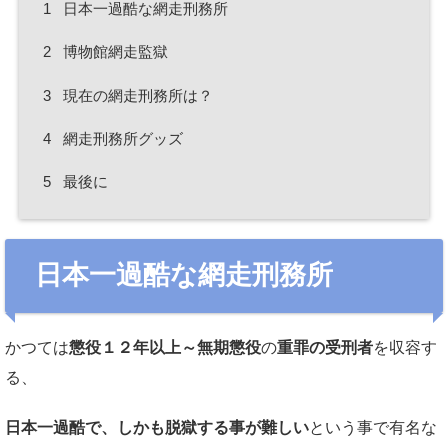
1
日本一過酷な網走刑務所
2
博物館網走監獄
3
現在の網走刑務所は？
4
網走刑務所グッズ
5
最後に
日本一過酷な網走刑務所
かつては
懲役１２年以上～無期懲役
の
重罪の受刑者
を収容す
る、
日本一過酷で、しかも脱獄する事が難しい
という事で有名な