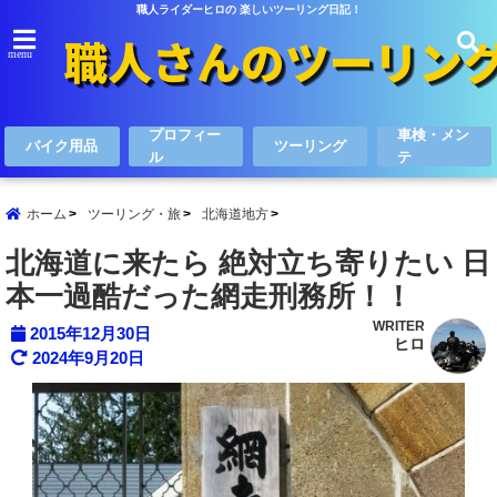
職人ライダーヒロの 楽しいツーリング日記！
menu
プロフィー
車検・メン
バイク用品
ツーリング
ル
テ
ホーム
ツーリング・旅
北海道地方
北海道に来たら 絶対立ち寄りたい 日
本一過酷だった網走刑務所！！
WRITER
2015年12月30日
ヒロ
2024年9月20日