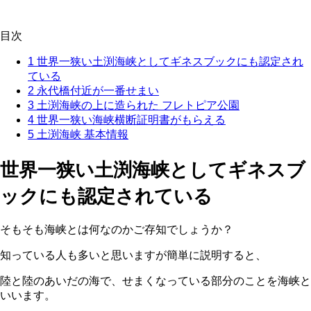
目次
1
世界一狭い土渕海峡としてギネスブックにも認定され
ている
2
永代橋付近が一番せまい
3
土渕海峡の上に造られた フレトピア公園
4
世界一狭い海峡横断証明書がもらえる
5
土渕海峡 基本情報
世界一狭い土渕海峡として
ギネスブ
ックにも認定されている
そもそも海峡とは何なのかご存知でしょうか？
知っている人も多いと思いますが簡単に説明すると、
陸と陸のあいだの海で、せまくなっている部分のことを海峡と
いいます。