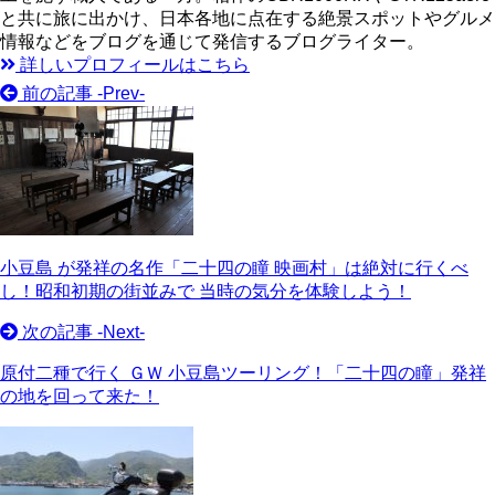
と共に旅に出かけ、日本各地に点在する絶景スポットやグルメ
情報などをブログを通じて発信するブログライター。
詳しいプロフィールはこちら
前の記事 -
Prev
-
小豆島 が発祥の名作「二十四の瞳 映画村」は絶対に行くべ
し！昭和初期の街並みで 当時の気分を体験しよう！
次の記事 -
Next
-
原付二種で行く ＧＷ 小豆島ツーリング！「二十四の瞳」発祥
の地を回って来た！