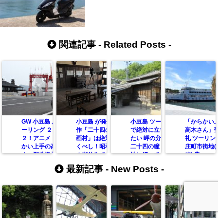
関連記事 -
Related Posts
-
GW 小豆島 原二ツ
小豆島 が発祥の名
小豆島 ツーリング
「からかい
ーリング ２０２
作「二十四の瞳 映
で絶対に立ち寄り
高木さん」
２！アニメ「から
画村」は絶対に行
たい 岬の分教場 ！
礼 ツーリン
かい上手の高木さ
くべし！昭和初期
二十四の瞳 発祥の
庄町市街地(
ん」聖地巡礼して
の街並みで 当時の
地に行ってきた！
編) ③
きた話し ①
気分を体験しよ
最新記事 -
New Posts
-
う！