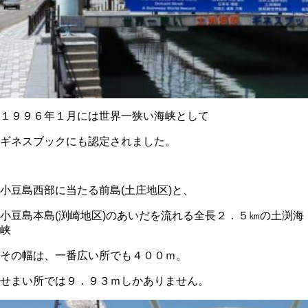
１９９６年１月には世界一狭い海峡として
ギネスブックにも認定されました。
小豆島西部に当たる前島(土庄地区)と、
小豆島本島(渕崎地区)のあいだを流れる全長２．５㎞の土渕海
峡
その幅は、一番広い所でも４００ｍ。
せまい所では９．９３ｍしかありません。