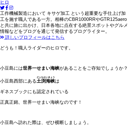
ヒロ
工作機械製造において キサゲ加工 という超重要な手仕上げ加
工を施す職人である一方。相棒のCBR1000RRやGTR125aero
と共に旅に出かけ、日本各地に点在する絶景スポットやグルメ
情報などをブログを通じて発信するブログライター。
詳しいプロフィールはこちら
どうも！職人ライダーのヒロです。
小豆島には
世界一せまい海峡
があることをご存知でしょうか？
どふちかいきょう
小豆島西部にある
土渕海峡
は
ギネスブックにも認定されている
正真正銘、世界一せまい海峡なのです！
小豆島へ訪れた際は、ぜひ横断しましょう。