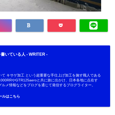
書いている人 -
WRITER
-
いて キサゲ加工 という超重要な手仕上げ加工を施す職人である
000RRやGTR125aeroと共に旅に出かけ、日本各地に点在す
グルメ情報などをブログを通じて発信するブログライター。
ールはこちら