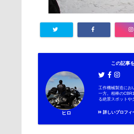
この記事を
工作機械製造にお
一方。相棒のCBR1
る絶景スポットや
詳しいプロフィ
ヒロ