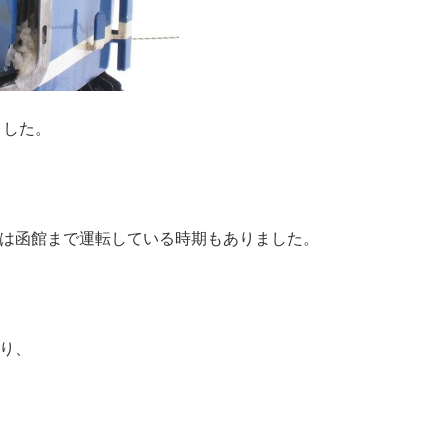
ました。
は函館まで運転している時期もありました。
り、