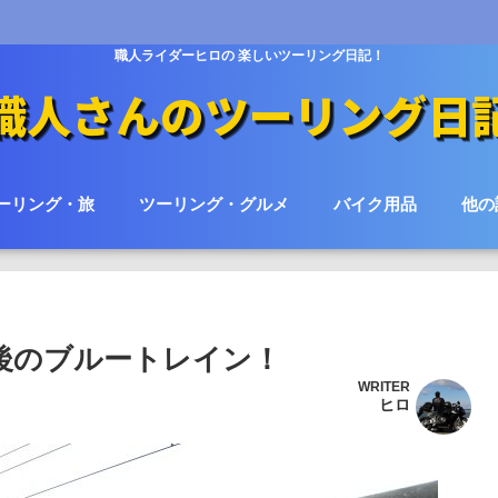
職人ライダーヒロの 楽しいツーリング日記！
ーリング・旅
ツーリング・グルメ
バイク用品
他の
最後のブルートレイン！
WRITER
ヒロ