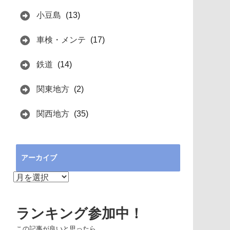
小豆島
(13)
車検・メンテ
(17)
鉄道
(14)
関東地方
(2)
関西地方
(35)
アーカイブ
ア
ー
カ
イ
ランキング参加中！
ブ
この記事が良いと思ったら