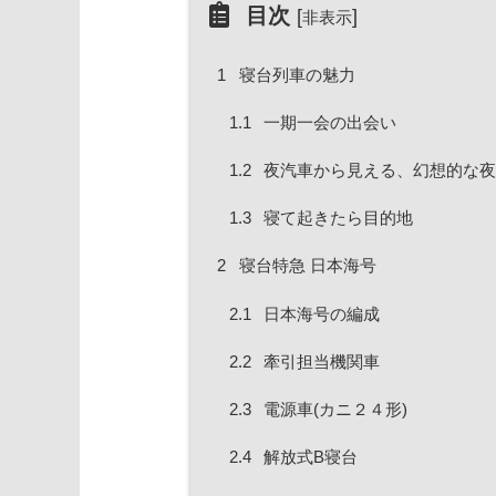
目次
[
]
非表示
1
寝台列車の魅力
1.1
一期一会の出会い
1.2
夜汽車から見える、幻想的な夜
1.3
寝て起きたら目的地
2
寝台特急 日本海号
2.1
日本海号の編成
2.2
牽引担当機関車
2.3
電源車(カニ２４形)
2.4
解放式B寝台