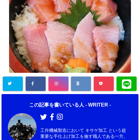
この記事を書いている人 -
WRITER
-
工作機械製造において キサゲ加工 という超
重要な手仕上げ加工を施す職人である一方。