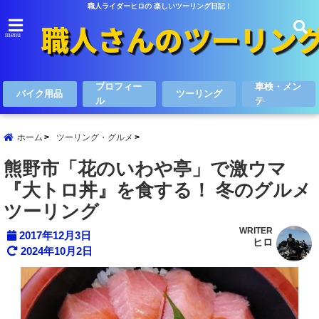
職人ライダーヒロの 楽しいツーリング日記！
menu
プロフィー
車検・メン
バイク用品
ツーリング
ル
テ
ホーム
ツーリング・グルメ
熊野市「花のいわや亭」で激ウマ
『大トロ丼』を食する！ 冬のグルメ
ツーリング
WRITER
2017年12月3日
ヒロ
2024年10月2日