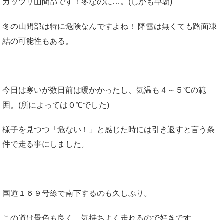
ガッツリ山間部です！冬なのに…。(しかも早朝)
冬の山間部は特に危険なんですよね！ 降雪は無くても路面凍
結の可能性もある。
今日は寒いが数日前は暖かかったし、気温も４～５℃の範
囲。(所によっては０℃でした)
様子を見つつ「危ない！」と感じた時には引き返すと言う条
件で走る事にしました。
国道１６９号線で南下するのも久しぶり。
この道は景色も良く、気持ちよく走れるので好きです。