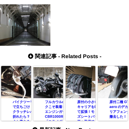
関連記事 -
Related Posts
-
バイクツーリング
フルカウルのバイ
原付の小さいリア
原付二種 GT
で立ちごけ！ もし
クこそ装着したい
キャリアをDIYし
aero のデ
クラッチレバーが
エンジンガード！
て拡張！モトフィ
リアフェン
折れたら？ って考
CBR1000RRに
ズシートバックも
撤去した！
えた事ある？
「スライダー」を
楽々装備できるよ
取り付けてみた
うにしてみた