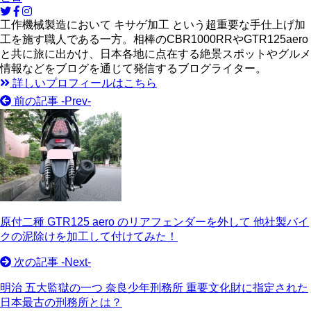
工作機械製造において キサゲ加工 という超重要な手仕上げ加
工を施す職人である一方。相棒のCBR1000RRやGTR125aero
と共に旅に出かけ、日本各地に点在する絶景スポットやグルメ
情報などをブログを通じて発信するブログライター。
詳しいプロフィールはこちら
前の記事 -
Prev
-
原付二種 GTR125 aero のリアフェンダーを外して 他社製バイ
クの泥除けを加工して付けてみた！
次の記事 -
Next
-
明治 五大監獄の一つ 奈良少年刑務所 重要文化財に指定された
日本最古の刑務所とは？