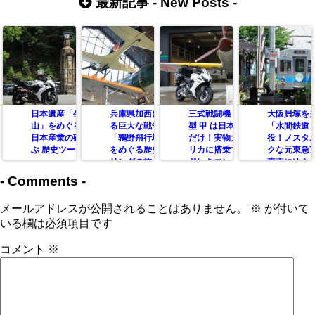
最新記事 -
New Posts
-
日本遺産「生野銀
兵庫県加西にのこ
三式戦闘機 飛燕 一
大阪貝塚を
山」をめぐる旅！
る巨大な戦争遺跡
型 甲 は日本でここ
「水間鉄道
日本産業の礎を学
「鶉野飛行場跡」
だけ！実物大レプ
役！ノスタ
ぶ 歴史ツーリング
をめぐる歴史ツー
リカに搭乗できる
クな元東急7
リングの旅
ドレミコレクショ
車両にゆら
ンミュージアム
-
Comments
-
メールアドレスが公開されることはありません。
※
が付いて
いる欄は必須項目です
コメント
※