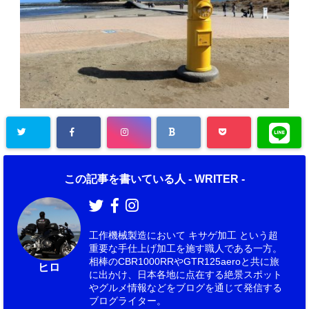
この記事を書いている人 -
WRITER
-
工作機械製造において キサゲ加工 という超
重要な手仕上げ加工を施す職人である一方。
相棒のCBR1000RRやGTR125aeroと共に旅
ヒロ
に出かけ、日本各地に点在する絶景スポット
やグルメ情報などをブログを通じて発信する
ブログライター。