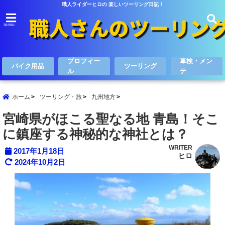
職人ライダーヒロの 楽しいツーリング日記！
menu
プロフィー
車検・メン
バイク用品
ツーリング
ル
テ
ホーム
ツーリング・旅
九州地方
宮崎県がほこる聖なる地 青島！そこ
に鎮座する神秘的な神社とは？
WRITER
2017年1月18日
ヒロ
2024年10月2日