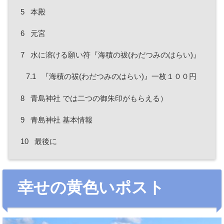
5
本殿
6
元宮
7
水に溶ける願い符『海積の祓(わだつみのはらい)』
7.1
『海積の祓(わだつみのはらい)』一枚１００円
8
青島神社 では二つの御朱印がもらえる）
9
青島神社 基本情報
10
最後に
幸せの黄色いポスト